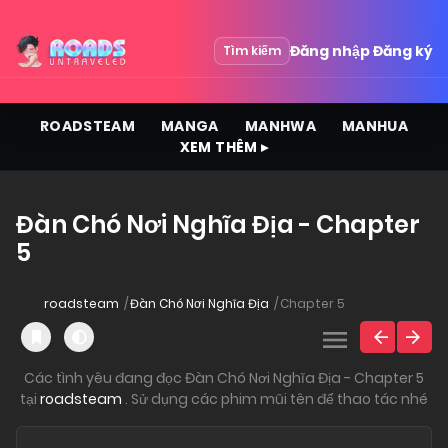
Đăng nhập
Đăng ký
Tìm kiếm
ROADSTEAM
MANGA
MANHWA
MANHUA
XEM THÊM ▸
Đàn Chó Nơi Nghĩa Địa - Chapter
5
roadsteam
Đàn Chó Nơi Nghĩa Địa
Chapter 5
Các tình yêu đang đọc Đàn Chó Nơi Nghĩa Địa - Chapter 5
tại
roadsteam
. Sử dụng các phim mũi tên để thao tác nhé