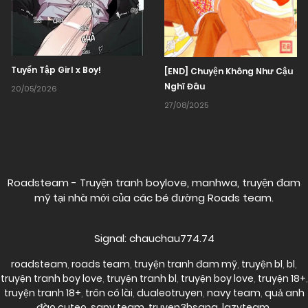
Tuyển Tập Girl x Boy!
[END] Chuyện Không Như Cậu
Nghĩ Đâu
20/05/2026
27/08/2025
Roadsteam - Truyện tranh boylove, manhwa, truyện đam
mỹ tại nhà mới của các bé đường
Roads team
.
Signal: chauchau774.74
roadsteam
,
roads team
,
truyện tranh đam mỹ
,
truyện bl
,
bl
,
truyện tranh boy love
,
truyện tranh bl
,
truyện boy love
,
truyện 18+
,
truyện tranh 18+
,
trôn có lài
,
dualeotruyen
,
navy team
,
quả anh
đào cuteo
,
sany team
,
truyen3hsang
,
lazyteam
,