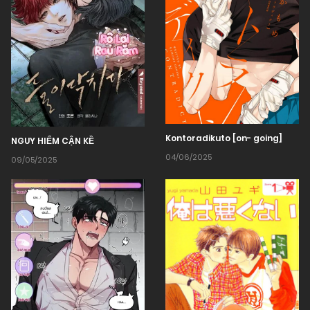
Kontoradikuto [on- going]
NGUY HIỂM CẬN KỀ
04/06/2025
09/05/2025