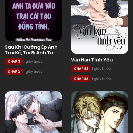
Sau Khi Cưỡng Ép Anh
Trai Kế, Tôi Bị Anh Ta
Đưa Vào Trại Cải Tạo
Vận Hạn Tình Yêu
CHAP 3
1 giây trước
Đồng Tính.
CHAP 83
1 giây trước
CHAP 2
1 giây trước
CHAP 82
1 giây trước