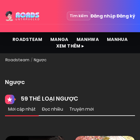
Đăng nhập
Đăng ký
Tìm kiếm
ROADSTEAM
MANGA
MANHWA
MANHUA
XEM THÊM ▸
Roadsteam
Ngược
Ngược
59 THỂ LOẠI NGƯỢC
Mới cập nhật
Đọc nhiều
Truyện mới