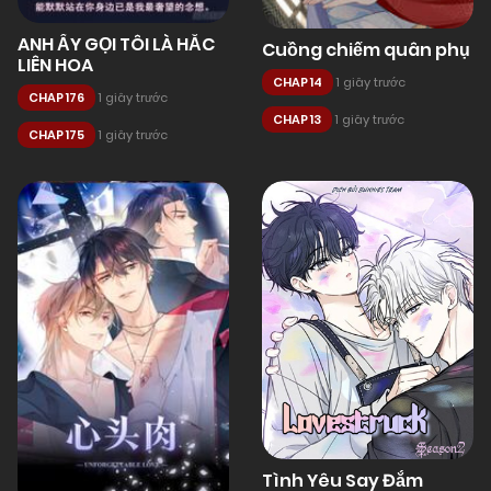
ANH ẤY GỌI TÔI LÀ HẮC
Cuồng chiếm quân phụ
LIÊN HOA
CHAP 14
1 giây trước
CHAP 176
1 giây trước
CHAP 13
1 giây trước
CHAP 175
1 giây trước
Tình Yêu Say Đắm