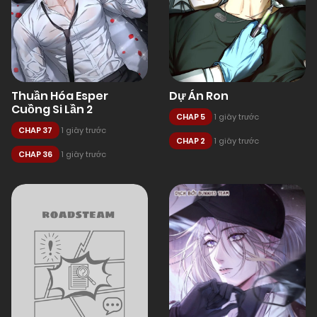
Thuần Hóa Esper
Dự Án Ron
Cuồng Si Lần 2
CHAP 5
1 giây trước
CHAP 37
1 giây trước
CHAP 2
1 giây trước
CHAP 36
1 giây trước