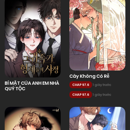
Cây Không Có Rễ
BÍ MẬT CỦA ANH EM NHÀ
CHAP 97.6
1 giây trước
QUÝ TỘC
CHAP 97.6
1 giây trước