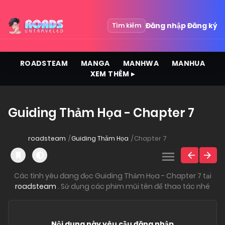
Đăng nhập
Đăng ký
Tìm kiếm
ROADSTEAM
MANGA
MANHWA
MANHUA
XEM THÊM ▸
Guiding Thảm Họa - Chapter 7
roadsteam
Guiding Thảm Họa
Chapter 7
Các tình yêu đang đọc Guiding Thảm Họa - Chapter 7 tại
roadsteam
. Sử dụng các phim mũi tên để thao tác nhé
Nội dung này yêu cầu đăng nhập