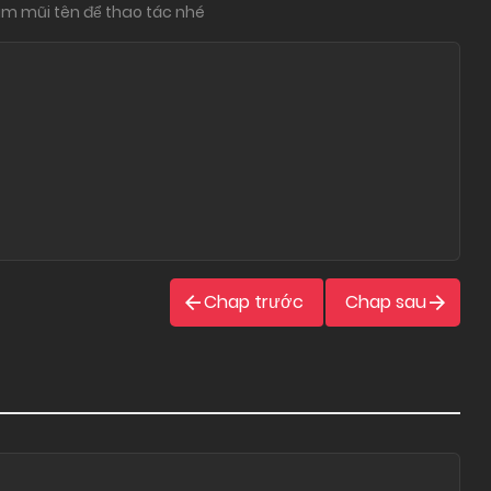
im mũi tên để thao tác nhé
Chap trước
Chap sau