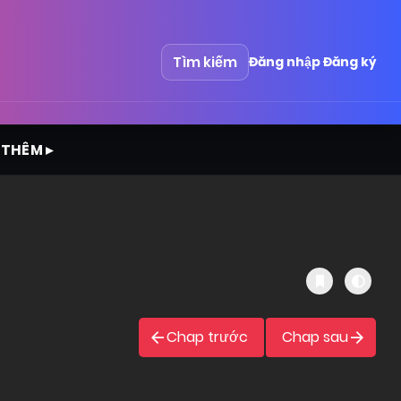
Tìm kiếm
Đăng nhập
Đăng ký
 THÊM ▸
Chap trước
Chap sau