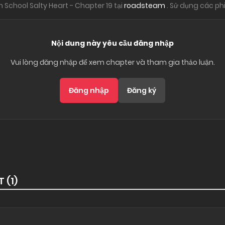
 School Salty Heart - Chapter 19 tại
roadsteam
. Sử dụng các ph
Nội dung này yêu cầu đăng nhập
Vui lòng đăng nhập để xem chapter và tham gia thảo luận.
Đăng nhập
Đăng ký
T (
1
)