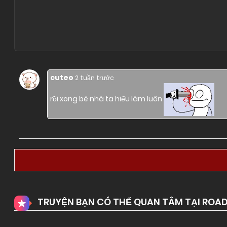
cuteo
2 tuần trước
rồi xong bé nhà ta hiểu làm luôn
TRUYỆN BẠN CÓ THỂ QUAN TÂM TẠI ROA