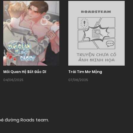
Mối Quan Hệ Bất Đắc Dĩ
Trái Tim Mơ Mộng
04/06/2025
07/06/2025
 bé đường
Roads team
.