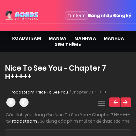
Đăng nhập
Đăng ký
Tìm kiếm
ROADSTEAM
MANGA
MANHWA
MANHUA
XEM THÊM ▸
Nice To See You - Chapter 7
H+++++
roadsteam
Nice To See You
Chapter 7 H+++++
Các tình yêu đang đọc Nice To See You - Chapter 7 H+++++
tại
roadsteam
. Sử dụng các phim mũi tên để thao tác nhé