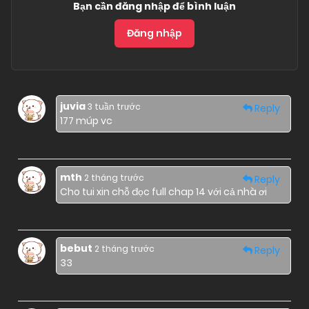
Bạn cần đăng nhập để bình luận
Đăng nhập
juvia
3 tuần trước
Reply
177 múp vc
mth
2 tháng trước
Reply
Cho tui xin chỗ đọc full chap 14 với cả nhà ơi
bebut
2 tháng trước
Reply
33