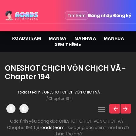
Đăng nhập
Đăng ký
Tìm kiếm
ROADSTEAM
MANGA
MANHWA
MANHUA
XEM THÊM ▸
ONESHOT CHỊCH VỒN CHỊCH VÃ -
Chapter 194
roadsteam
ONESHOT CHỊCH VỒN CHỊCH VÃ
Chapter 194
Các tình yêu đang đọc ONESHOT CHỊCH VỒN CHỊCH VÃ -
Chapter 194 tại
roadsteam
. Sử dụng các phim mũi tên để
thao tác nhé