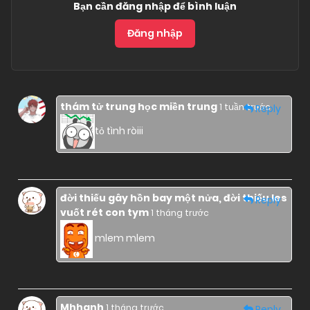
Bạn cần đăng nhập để bình luận
Đăng nhập
thám tử trung học miền trung
1 tuần trước
Reply
tỏ tình ròiii
đời thiếu gây hồn bay một nửa, đời thiếu les
Reply
vuốt rét con tym
1 tháng trước
mlem mlem
Mhhanh
1 tháng trước
Reply