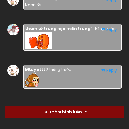
Ngon rồi
thám tử trung học miền trung
1 tháng trước
Reply
Mtuyettt
2 tháng trước
Reply
Tải thêm bình luận