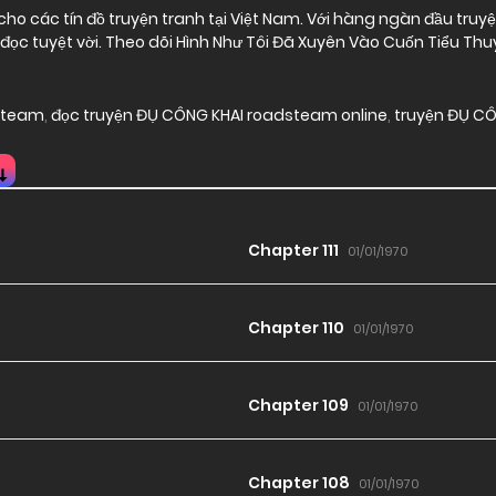
o các tín đồ truyện tranh tại Việt Nam. Với hàng ngàn đầu truyện 
ọc tuyệt vời. Theo dõi Hình Như Tôi Đã Xuyên Vào Cuốn Tiểu Th
dsteam
,
đọc truyện ĐỤ CÔNG KHAI roadsteam online
,
truyện ĐỤ CÔ
Chapter 111
01/01/1970
Chapter 110
01/01/1970
Chapter 109
01/01/1970
Chapter 108
01/01/1970