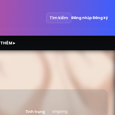
Tìm kiếm
Đăng nhập
Đăng ký
 THÊM ▸
ongoing
Tình trạng