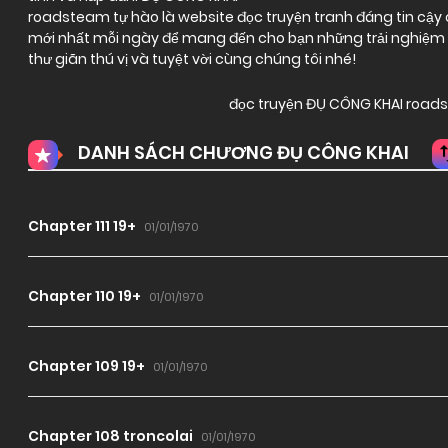
roadsteam tự hào là website đọc truyện tranh đáng tin cậy ch
mới nhất mỗi ngày để mang đến cho bạn những trải nghiệm đ
thư giãn thú vị và tuyệt vời cùng chúng tôi nhé!
đọc truyện ĐỤ CÔNG KHAI roa
DANH SÁCH CHƯƠNG ĐỤ CÔNG KHAI
Chapter 111 19+
01/01/1970
Chapter 110 19+
01/01/1970
Chapter 109 19+
01/01/1970
Chapter 108 troncolai
01/01/1970