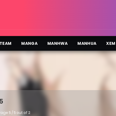
TEAM
MANGA
MANHWA
MANHUA
XEM
5
rage
5
/
5
out of
2