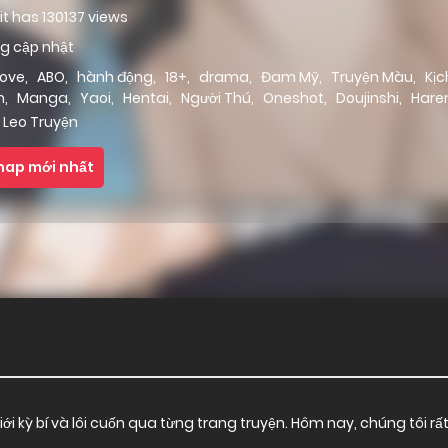
 it has 130137 views
g cập nhật
love
,
ABO
,
hành động
,
18+
,
drama
,
Đam Mỹ
,
Truyện Màu
,
Kịc
m
,
Manga
,
Yaoi
,
Hentai
,
Người Thú
,
Oneshot
,
Doujinshi
,
Har
 Leo Truyện
hap mới nhất
ới kỳ bí và lôi cuốn qua từng trang truyện. Hôm nay, chúng tôi rấ