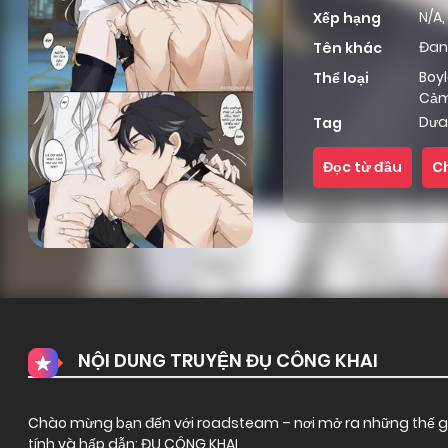
N/A,
Xếp hạng
Đan
Tên khác
Boy
Thể loại
Cả
Dưa
Tag
Đọc từ đầu
C
NỘI DUNG TRUYỆN ĐỤ CÔNG KHAI
Chào mừng bạn đến với
roadsteam
– nơi mở ra những thế gi
tính và hấp dẫn: ĐỤ CÔNG KHAI