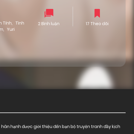
h Tính
,
Tình
2 Bình luận
17 Theo dõi
em
,
Yuri
t hân hạnh được giới thiệu đến bạn bộ truyện tranh đầy kịch