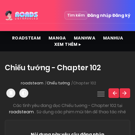
Đăng nhập
Đăng ký
Tìm kiếm
ROADSTEAM
MANGA
MANHWA
MANHUA
XEM THÊM ▸
Chiếu tướng - Chapter 102
roadsteam
Chiếu tướng
Chapter 102
Các tình yêu đang đọc Chiếu tướng - Chapter 102 tại
roadsteam
. Sử dụng các phim mũi tên để thao tác nhé
Nội dung này yêu cầu đăng nhập