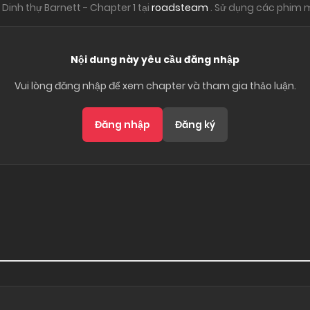
Dinh thự Barnett - Chapter 1 tại
roadsteam
. Sử dụng các phim m
Nội dung này yêu cầu đăng nhập
Vui lòng đăng nhập để xem chapter và tham gia thảo luận.
Đăng nhập
Đăng ký