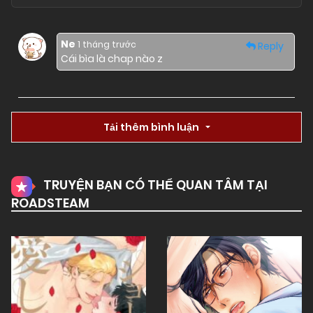
Ne
1 tháng trước
Reply
Cái bìa là chap nào z
Tải thêm bình luận
TRUYỆN BẠN CÓ THỂ QUAN TÂM TẠI
ROADSTEAM