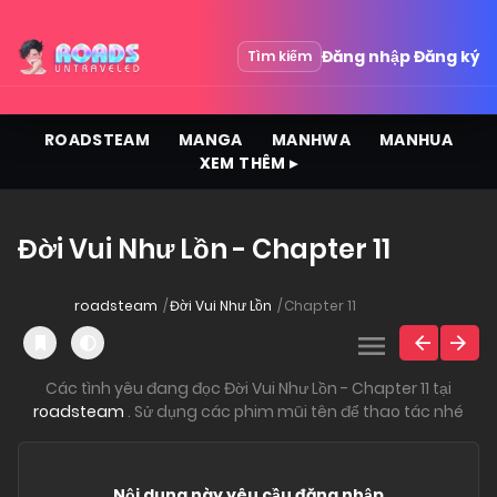
Đăng nhập
Đăng ký
Tìm kiếm
ROADSTEAM
MANGA
MANHWA
MANHUA
XEM THÊM ▸
Đời Vui Như Lồn - Chapter 11
roadsteam
Đời Vui Như Lồn
Chapter 11
Các tình yêu đang đọc Đời Vui Như Lồn - Chapter 11 tại
roadsteam
. Sử dụng các phim mũi tên để thao tác nhé
Nội dung này yêu cầu đăng nhập