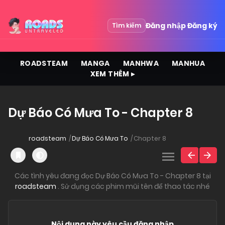
Đăng nhập
Đăng ký
Tìm kiếm
ROADSTEAM
MANGA
MANHWA
MANHUA
XEM THÊM ▸
Dự Báo Có Mưa To - Chapter 8
roadsteam
Dự Báo Có Mưa To
Chapter 8
Các tình yêu đang đọc Dự Báo Có Mưa To - Chapter 8 tại
roadsteam
. Sử dụng các phim mũi tên để thao tác nhé
Nội dung này yêu cầu đăng nhập