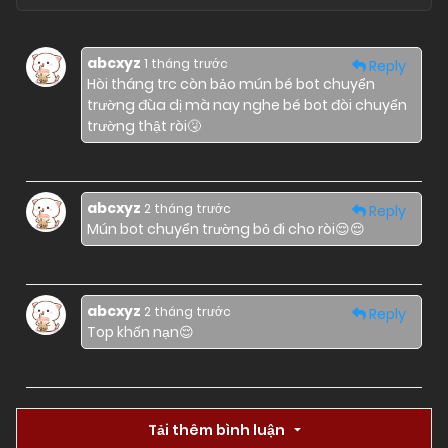
abcxyz
1 tháng trước
Reply
Hòi tháng trc còn bảo mún bé bot chuyển
trường đùa dị mà nay nghe bé bot đòi chuyển
trường thật ròi🤧
abcxyz
2 tháng trước
Reply
Mún bot chuyển trường bỏ đi cho ròi😌😌
abcxyz
2 tháng trước
Reply
Top khốn nạn😌
Tải thêm bình luận