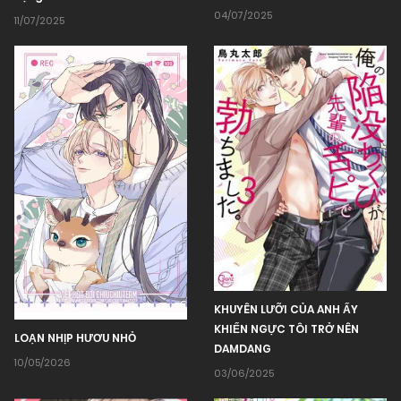
04/07/2025
11/07/2025
KHUYÊN LƯỠI CỦA ANH ẤY
KHIẾN NGỰC TÔI TRỞ NÊN
LOẠN NHỊP HƯƠU NHỎ
DAMDANG
10/05/2026
03/06/2025