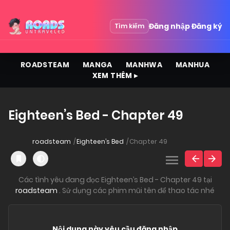
Đăng nhập
Đăng ký
Tìm kiếm
ROADSTEAM
MANGA
MANHWA
MANHUA
XEM THÊM ▸
Eighteen’s Bed - Chapter 49
roadsteam
Eighteen’s Bed
Chapter 49
Các tình yêu đang đọc Eighteen’s Bed - Chapter 49 tại
roadsteam
. Sử dụng các phim mũi tên để thao tác nhé
Nội dung này yêu cầu đăng nhập