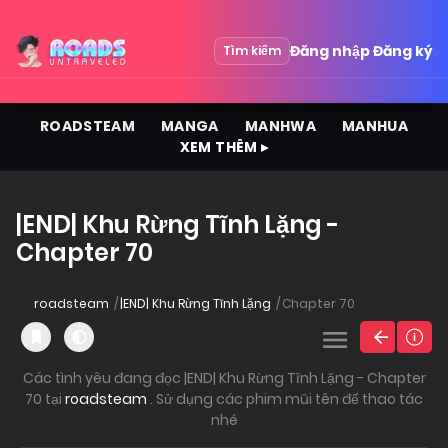
Đăng nhập
Đăng ký
Tìm kiếm
ROADSTEAM
MANGA
MANHWA
MANHUA
XEM THÊM ▸
|END| Khu Rừng Tĩnh Lặng -
Chapter 70
roadsteam
|END| Khu Rừng Tĩnh Lặng
Chapter 70
Các tình yêu đang đọc |END| Khu Rừng Tĩnh Lặng - Chapter
70 tại
roadsteam
. Sử dụng các phim mũi tên để thao tác
nhé