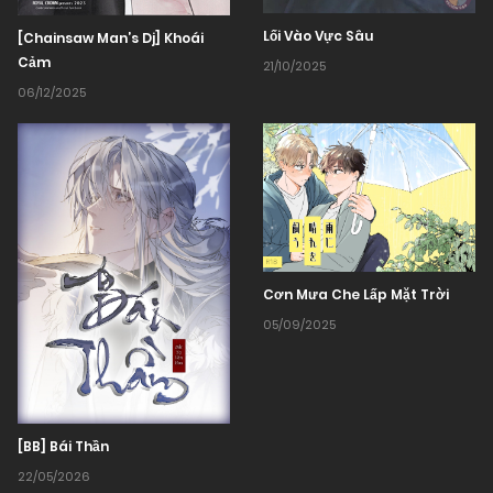
Lối Vào Vực Sâu
[Chainsaw Man’s Dj] Khoái
Cảm
21/10/2025
06/12/2025
Cơn Mưa Che Lấp Mặt Trời
05/09/2025
[BB] Bái Thần
22/05/2026