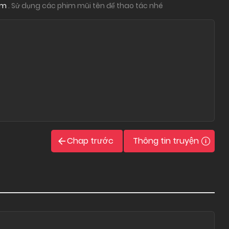
am
. Sử dụng các phim mũi tên để thao tác nhé
Chap trước
Thông tin truyện