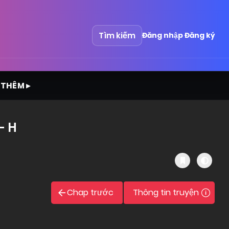
Tìm kiếm
Đăng nhập
Đăng ký
 THÊM ▸
- H
Chap trước
Thông tin truyện