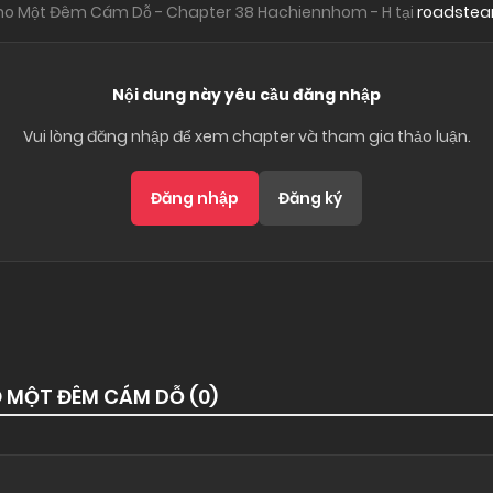
Cho Một Đêm Cám Dỗ - Chapter 38 Hachiennhom - H tại
roadste
Nội dung này yêu cầu đăng nhập
Vui lòng đăng nhập để xem chapter và tham gia thảo luận.
Đăng nhập
Đăng ký
O MỘT ĐÊM CÁM DỖ (
0
)