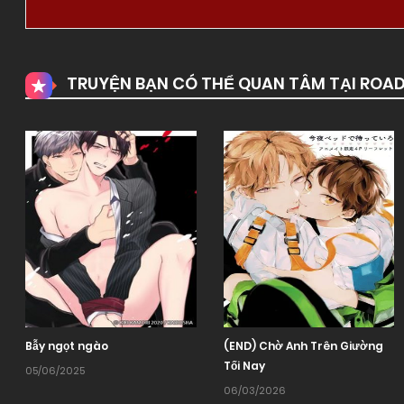
TRUYỆN BẠN CÓ THỂ QUAN TÂM TẠI ROA
Bẫy ngọt ngào
(END) Chờ Anh Trên Giường
Tối Nay
05/06/2025
06/03/2026