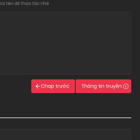
ũi tên để thao tác nhé
Chap trước
Thông tin truyện