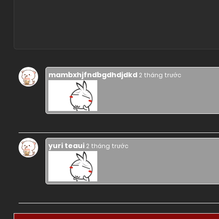
mambxhjfndbgdhdjdkd
2 tháng trước
yuri teaui
2 tháng trước