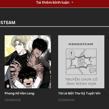
Tải thêm bình luận
DSTEAM
Phong Hổ Vân Long
Tôi Là Một Thư Ký Tuyệt Vời
09/05/2025
07/06/2025