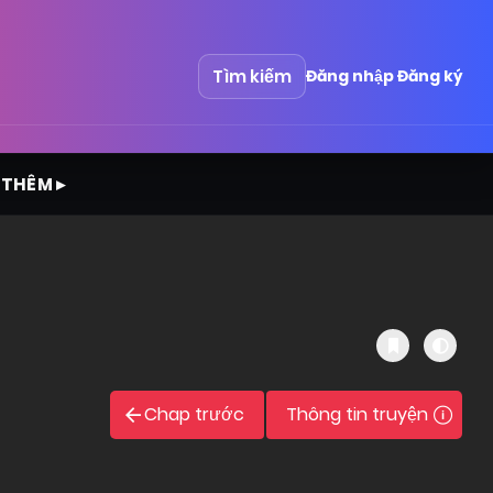
Tìm kiếm
Đăng nhập
Đăng ký
 THÊM ▸
Chap trước
Thông tin truyện