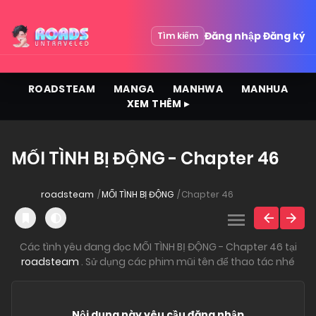
Đăng nhập
Đăng ký
Tìm kiếm
ROADSTEAM
MANGA
MANHWA
MANHUA
XEM THÊM ▸
MỐI TÌNH BỊ ĐỘNG - Chapter 46
roadsteam
MỐI TÌNH BỊ ĐỘNG
Chapter 46
Các tình yêu đang đọc MỐI TÌNH BỊ ĐỘNG - Chapter 46 tại
roadsteam
. Sử dụng các phim mũi tên để thao tác nhé
Nội dung này yêu cầu đăng nhập