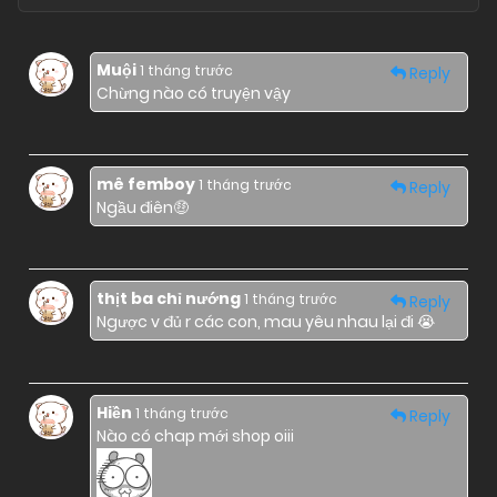
Muội
1 tháng trước
Reply
Chừng nào có truyện vậy
mê femboy
1 tháng trước
Reply
Ngầu điên🤑
thịt ba chỉ nướng
1 tháng trước
Reply
Ngược v đủ r các con, mau yêu nhau lại đi 😭
Hiền
1 tháng trước
Reply
Nào có chap mới shop oiii