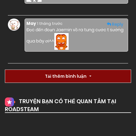
May
1 tháng trước
Reply
Đọc đến đoạn Jaemin vồ ra tung cước t sướng
qua bây ơi^^
Tải thêm bình luận
TRUYỆN BẠN CÓ THỂ QUAN TÂM TẠI
ROADSTEAM