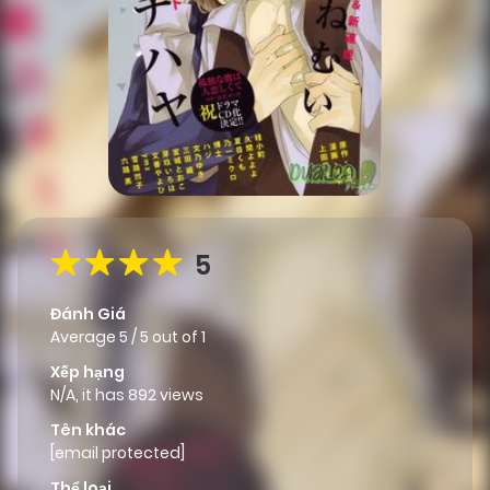
5
Đánh Giá
Average
5
/
5
out of
1
Xếp hạng
N/A, it has 892 views
Tên khác
[email protected]
Thể loại