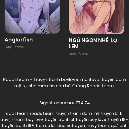
Anglerfish
NGỦ NGON NHÉ, LỌ
LEM
04/06/2025
05/06/2025
Roadsteam - Truyện tranh boylove, manhwa, truyện đam
mỹ tại nhà mới của các bé đường
Roads team
.
Signal: chauchau774.74
roadsteam
,
roads team
,
truyện tranh đam mỹ
,
truyện bl
,
bl
,
truyện tranh boy love
,
truyện tranh bl
,
truyện boy love
,
truyện 18+
,
truyện tranh 18+
,
trôn có lài
,
dualeotruyen
,
navy team
,
quả anh