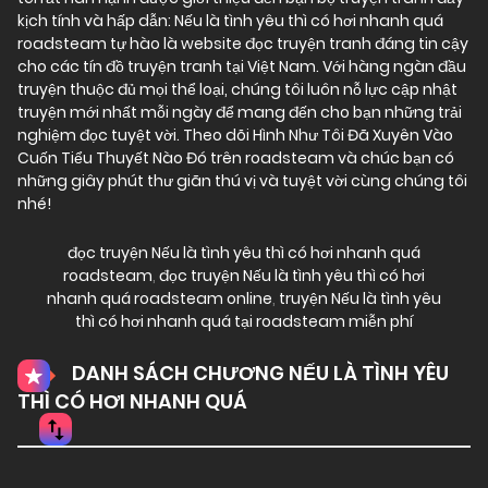
kịch tính và hấp dẫn: Nếu là tình yêu thì có hơi nhanh quá
roadsteam tự hào là website đọc truyện tranh đáng tin cậy
cho các tín đồ truyện tranh tại Việt Nam. Với hàng ngàn đầu
truyện thuộc đủ mọi thể loại, chúng tôi luôn nỗ lực cập nhật
truyện mới nhất mỗi ngày để mang đến cho bạn những trải
nghiệm đọc tuyệt vời. Theo dõi Hình Như Tôi Đã Xuyên Vào
Cuốn Tiểu Thuyết Nào Đó trên roadsteam và chúc bạn có
những giây phút thư giãn thú vị và tuyệt vời cùng chúng tôi
nhé!
đọc truyện Nếu là tình yêu thì có hơi nhanh quá
roadsteam
,
đọc truyện Nếu là tình yêu thì có hơi
nhanh quá roadsteam online
,
truyện Nếu là tình yêu
thì có hơi nhanh quá tại roadsteam miễn phí
DANH SÁCH CHƯƠNG NẾU LÀ TÌNH YÊU
THÌ CÓ HƠI NHANH QUÁ