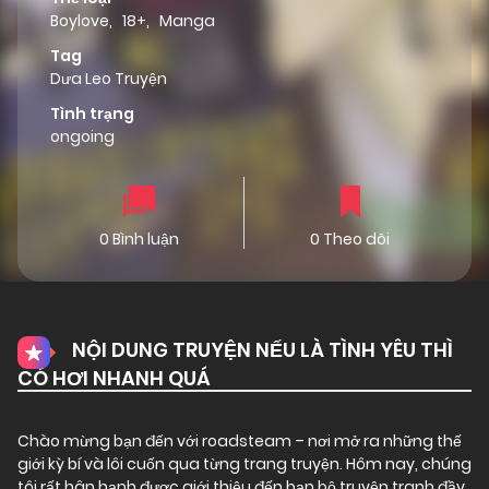
Boylove
,
18+
,
Manga
Tag
Dưa Leo Truyện
Tình trạng
ongoing
0 Bình luận
0 Theo dõi
NỘI DUNG TRUYỆN NẾU LÀ TÌNH YÊU THÌ
CÓ HƠI NHANH QUÁ
Chào mừng bạn đến với
roadsteam
– nơi mở ra những thế
giới kỳ bí và lôi cuốn qua từng trang truyện. Hôm nay, chúng
tôi rất hân hạnh được giới thiệu đến bạn bộ truyện tranh đầy