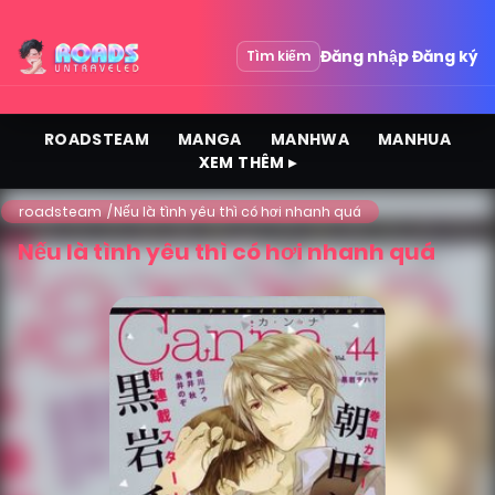
Đăng nhập
Đăng ký
Tìm kiếm
ROADSTEAM
MANGA
MANHWA
MANHUA
XEM THÊM ▸
roadsteam
Nếu là tình yêu thì có hơi nhanh quá
Nếu là tình yêu thì có hơi nhanh quá