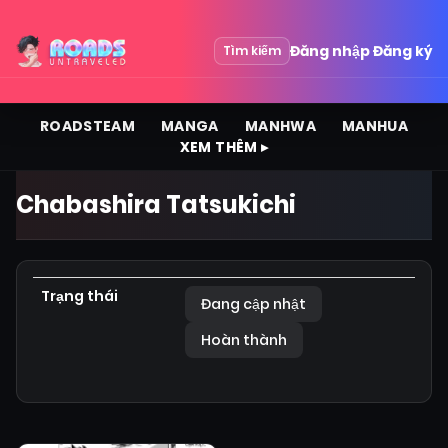
Đăng nhập
Đăng ký
Tìm kiếm
ROADSTEAM
MANGA
MANHWA
MANHUA
XEM THÊM ▸
Chabashira Tatsukichi
Trạng thái
Đang cập nhật
Hoàn thành