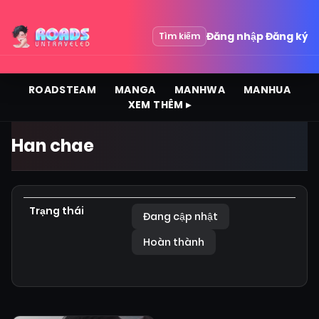
Đăng nhập
Đăng ký
Tìm kiếm
ROADSTEAM
MANGA
MANHWA
MANHUA
XEM THÊM ▸
Han chae
Trạng thái
Đang cập nhật
Hoàn thành