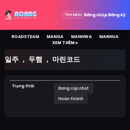
Đăng nhập
Đăng ký
Tìm kiếm
ROADSTEAM
MANGA
MANHWA
MANHUA
XEM THÊM ▸
일주 ， 두햄 ， 마린코드
Trạng thái
Đang cập nhật
Hoàn thành