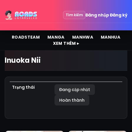
Đăng nhập
Đăng ký
Tìm kiếm
ROADSTEAM
MANGA
MANHWA
MANHUA
XEM THÊM ▸
Inuoka Nii
Trạng thái
Đang cập nhật
Hoàn thành