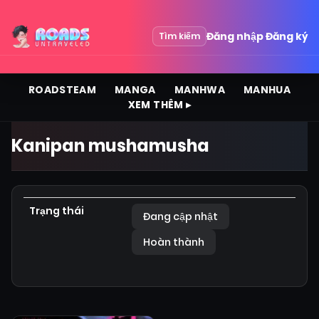
Đăng nhập
Đăng ký
Tìm kiếm
ROADSTEAM
MANGA
MANHWA
MANHUA
XEM THÊM ▸
Kanipan mushamusha
Trạng thái
Đang cập nhật
Hoàn thành