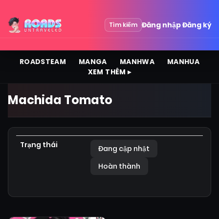
Đăng nhập
Đăng ký
Tìm kiếm
ROADSTEAM
MANGA
MANHWA
MANHUA
XEM THÊM ▸
Machida Tomato
Trạng thái
Đang cập nhật
Hoàn thành