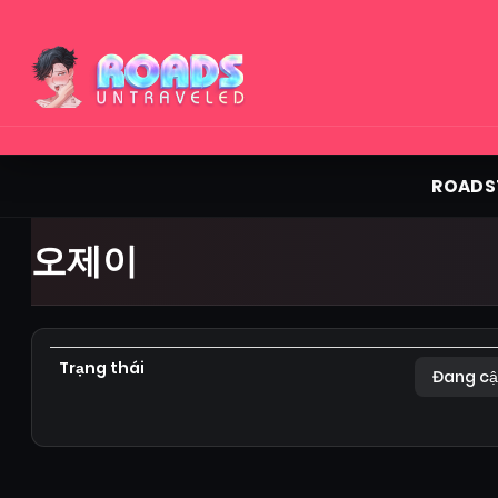
ROADS
오제이
Trạng thái
Đang cậ