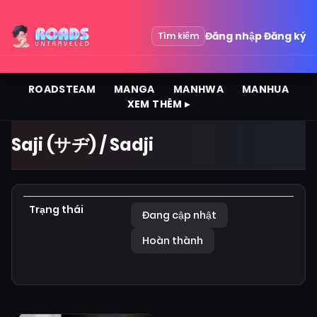
Đăng nhập
Đăng ký
Tìm kiếm
ROADSTEAM
MANGA
MANHWA
MANHUA
XEM THÊM ▸
Saji (サヂ) / Sadji
Trạng thái
Đang cập nhật
Hoàn thành