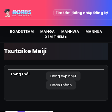
Đăng nhập
Đăng ký
Tìm kiếm
ROADSTEAM
MANGA
MANHWA
MANHUA
XEM THÊM ▸
Tsutaike Meiji
Trạng thái
Đang cập nhật
Hoàn thành