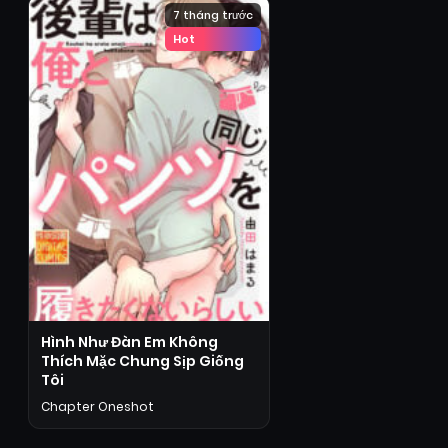
7 tháng trước
Hot
Hình Như Đàn Em Không
Thích Mặc Chung Sịp Giống
Tôi
Chapter Oneshot