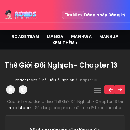
Đăng nhập
Đăng ký
Tìm kiếm
ROADSTEAM
MANGA
MANHWA
MANHUA
XEM THÊM ▸
Thế Giới Đối Nghịch - Chapter 13
roadsteam
Thế Giới Đối Nghịch
Chapter 13
Các tình yêu đang đọc Thế Giới Đối Nghịch - Chapter 13 tại
roadsteam
. Sử dụng các phim mũi tên để thao tác nhé
Nội dung này yêu cầu đăng nhập