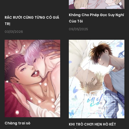
Không Cho Phép Đọc Suy Nghĩ
RÁC RƯỞI CŨNG TỪNG CÓ GIÁ
Của Tôi
TRỊ
09/05/2025
03/01/2026
Chàng trai sò
KHI TRÒ CHƠI HẸN HÒ KẾT