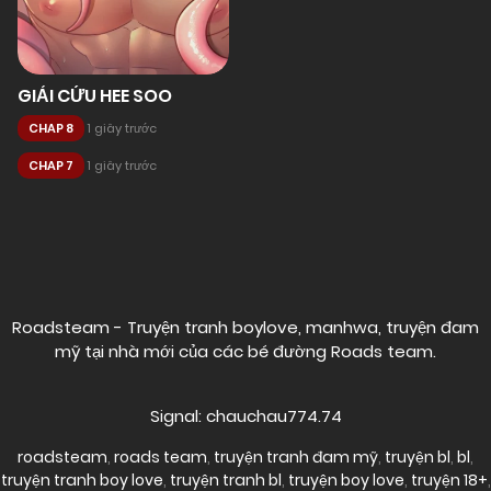
GIẢI CỨU HEE SOO
CHAP 8
1 giây trước
CHAP 7
1 giây trước
Posts
navigation
Roadsteam - Truyện tranh boylove, manhwa, truyện đam
mỹ tại nhà mới của các bé đường
Roads team
.
Signal: chauchau774.74
roadsteam
,
roads team
,
truyện tranh đam mỹ
,
truyện bl
,
bl
,
truyện tranh boy love
,
truyện tranh bl
,
truyện boy love
,
truyện 18+
,