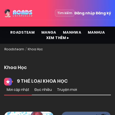
Đăng nhập
Đăng ký
Tìm kiếm
ROADSTEAM
MANGA
MANHWA
MANHUA
XEM THÊM ▸
Roadsteam
Khoa Học
Khoa Học
9 THỂ LOẠI KHOA HỌC
Mới cập nhật
Đọc nhiều
Truyện mới