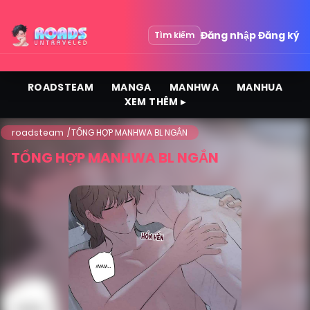
Đăng nhập
Đăng ký
Tìm kiếm
ROADSTEAM
MANGA
MANHWA
MANHUA
XEM THÊM ▸
roadsteam
TỔNG HỢP MANHWA BL NGẮN
TỔNG HỢP MANHWA BL NGẮN