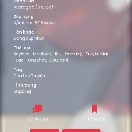
Đánh Giá
Average
5
/
5
out of
1
Xếp hạng
N/A, it has 8215 views
Tên khác
Đang cập nhật
Thể loại
Boylove
,
Manhwa
,
18+
,
Đam Mỹ
,
Truyện Màu
,
Yaoi
,
Oneshot
,
Doujinshi
Tag
Dưa Leo Truyện
Tình trạng
ongoing
0 Bình luận
0 Theo dõi