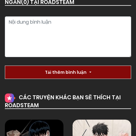
NGẮN(
0
) TẠI ROADSTEAM
01/01/1970
Chapter 2.1
01/01/1970
Chapter 1.4
01/01/1970
Chapter 1.2
01/01/1970
Chapter 1.1
Tải thêm bình luận
CÁC TRUYỆN KHÁC BẠN SẼ THÍCH TẠI
ROADSTEAM