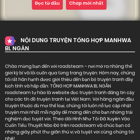
Đọc từ đầu
Chap mới nhất
NỘI DUNG TRUYỆN TỔNG HỢP MANHWA
BL NGẮN
Chào mừng bạn đến với
roadsteam
– nơi mở ra những thế
giới kỳ bí và lôi cuốn qua từng trang truyện. Hôm nay, chúng
tôi rất hân hạnh được giới thiệu đến bạn bộ truyện tranh đầy
kịch tính và hấp dẫn: TỔNG HỢP MANHWA BL NGẮN
roadsteam tự hào là website đọc truyện tranh đáng tin cậy
cho các tín đồ truyện tranh tại Việt Nam. Với hàng ngàn đầu
truyện thuộc đủ mọi thể loại, chúng tôi luôn nỗ lực cập nhật
truyện mới nhất mỗi ngày để mang đến cho bạn những trải
nghiệm đọc tuyệt vời. Theo dõi Hình Như Tôi Đã Xuyên Vào
Cuốn Tiểu Thuyết Nào Đó trên roadsteam và chúc bạn có
những giây phút thư giãn thú vị và tuyệt vời cùng chúng tôi
nhé!