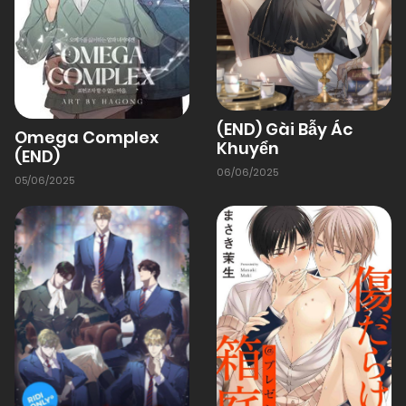
(END) Gài Bẫy Ác
Omega Complex
Khuyển
(END)
06/06/2025
05/06/2025