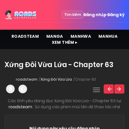
Đăng nhập
Đăng ký
Tìm kiếm
ROADSTEAM
MANGA
MANHWA
MANHUA
XEM THÊM ▸
Xứng Đôi Vừa Lứa - Chapter 63
roadsteam
Xứng Đôi Vừa Lứa
Chapter 63
Các tình yêu đang đọc Xứng Đôi Vừa Lứa - Chapter 63 tại
roadsteam
. Sử dụng các phim mũi tên để thao tác nhé
Nội dung này yêu cầu đăng nhập