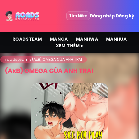
Đăng nhập
Đăng ký
Tìm kiếm
ROADSTEAM
MANGA
MANHWA
MANHUA
XEM THÊM ▸
roadsteam
(AxB) OMEGA CỦA ANH TRAI
(AxB) OMEGA CỦA ANH TRAI