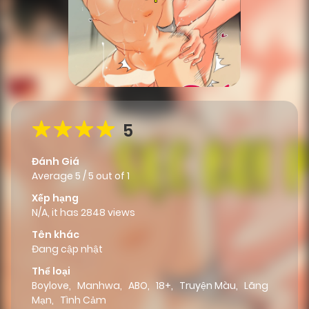
5
Đánh Giá
Average
5
/
5
out of
1
Xếp hạng
N/A, it has 2848 views
Tên khác
Đang cập nhật
Thể loại
Boylove
,
Manhwa
,
ABO
,
18+
,
Truyện Màu
,
Lãng
Mạn
,
Tình Cảm