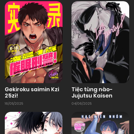
Tiệc tùng nào-
Gekiroku saimin Kzi
Jujutsu Kaisen
25zi!
04/06/2025
16/05/2025