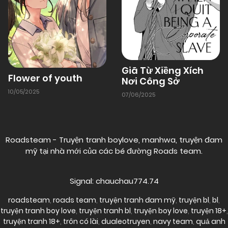
Giã Từ Xiềng Xích
Flower of youth
Nơi Công Sở
10/05/2025
07/06/2025
Roadsteam - Truyện tranh boylove, manhwa, truyện đam
mỹ tại nhà mới của các bé đường
Roads team
.
Signal: chauchau774.74
roadsteam
,
roads team
,
truyện tranh đam mỹ
,
truyện bl
,
bl
,
truyện tranh boy love
,
truyện tranh bl
,
truyện boy love
,
truyện 18+
,
truyện tranh 18+
,
trôn có lài
,
dualeotruyen
,
navy team
,
quả anh