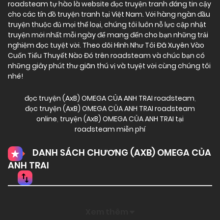
roadsteam tự hào là website đọc truyện tranh đáng tin cậy
cho các tín đồ truyện tranh tại Việt Nam. Với hàng ngàn đầu
truyện thuộc đủ mọi thể loại, chúng tôi luôn nỗ lực cập nhật
truyện mới nhất mỗi ngày để mang đến cho bạn những trải
nghiệm đọc tuyệt vời. Theo dõi Hình Như Tôi Đã Xuyên Vào
Cuốn Tiểu Thuyết Nào Đó trên roadsteam và chúc bạn có
những giây phút thư giãn thú vị và tuyệt vời cùng chúng tôi
nhé!
đọc truyện (AxB) OMEGA CỦA ANH TRAI roadsteam
,
đọc truyện (AxB) OMEGA CỦA ANH TRAI roadsteam
online
,
truyện (AxB) OMEGA CỦA ANH TRAI tại
roadsteam miễn phí
DANH SÁCH CHƯƠNG (AXB) OMEGA CỦA
ANH TRAI
Xem thêm