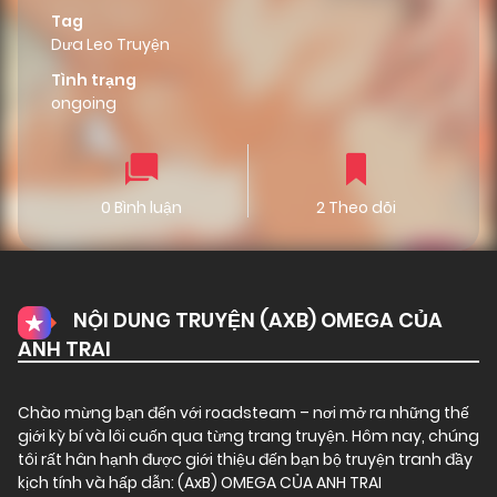
Tag
Dưa Leo Truyện
Tình trạng
ongoing
0 Bình luận
2 Theo dõi
NỘI DUNG TRUYỆN (AXB) OMEGA CỦA
ANH TRAI
Chào mừng bạn đến với
roadsteam
– nơi mở ra những thế
giới kỳ bí và lôi cuốn qua từng trang truyện. Hôm nay, chúng
tôi rất hân hạnh được giới thiệu đến bạn bộ truyện tranh đầy
kịch tính và hấp dẫn: (AxB) OMEGA CỦA ANH TRAI