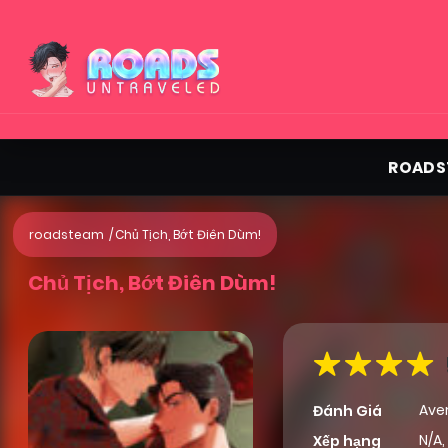
ROADS
roadsteam
Chủ Tịch, Bớt Điên Dùm!
Chủ Tịch, Bớt Điên Dùm!
Ave
Đánh Giá
N/A,
Xếp hạng