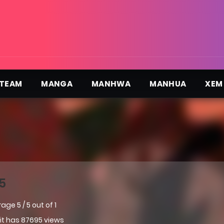
TEAM
MANGA
MANHWA
MANHUA
XEM
5
rage
5
/
5
out of
1
 it has 87695 views