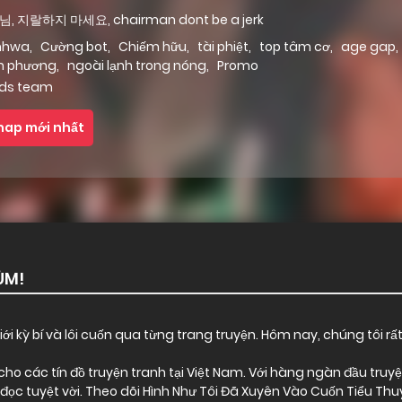
, 지랄하지 마세요, chairman dont be a jerk
nhwa
,
Cường bot
,
Chiếm hữu
,
tài phiệt
,
top tâm cơ
,
age gap
,
n phương
,
ngoài lạnh trong nóng
,
Promo
ds team
hap mới nhất
ÙM!
ới kỳ bí và lôi cuốn qua từng trang truyện. Hôm nay, chúng tôi rấ
o các tín đồ truyện tranh tại Việt Nam. Với hàng ngàn đầu truyện 
ọc tuyệt vời. Theo dõi Hình Như Tôi Đã Xuyên Vào Cuốn Tiểu Th