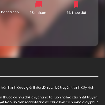
bot cá tính
,
1 Bình luận
63 Theo dõi
t hân hạnh được giới thiệu đến bạn bộ truyện tranh đầy kịch
thuộc đủ mọi thể loại, chúng tôi luôn nỗ lực cập nhật truyện
uyết Nào Đó trên roadsteam và chúc bạn có những giây phút