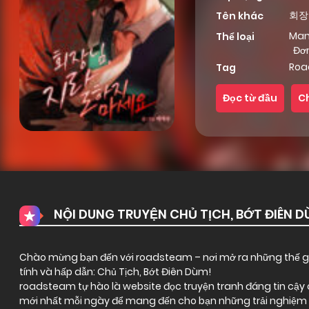
회장님
Tên khác
Ma
Thể loại
Đơ
Roa
Tag
Đọc từ đầu
C
NỘI DUNG TRUYỆN CHỦ TỊCH, BỚT ĐIÊN D
Chào mừng bạn đến với
roadsteam
– nơi mở ra những thế gi
tính và hấp dẫn: Chủ Tịch, Bớt Điên Dùm!
roadsteam tự hào là website đọc truyện tranh đáng tin cậy ch
mới nhất mỗi ngày để mang đến cho bạn những trải nghiệm đ