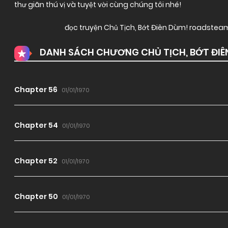
thư giãn thú vị và tuyệt vời cùng chúng tôi nhé!
đọc truyện Chủ Tịch, Bớt Điên Dùm! roadstea
DANH SÁCH CHƯƠNG CHỦ TỊCH, BỚT ĐIÊ
Chapter 56
01/01/1970
Chapter 54
01/01/1970
Chapter 52
01/01/1970
Chapter 50
01/01/1970