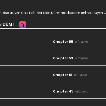
m
,
đọc truyện Chủ Tịch, Bớt Điên Dùm! roadsteam online
,
truyện C
N DÙM!
Chapter 55
01/01/1970
Chapter 53
01/01/1970
Chapter 51
01/01/1970
Chapter 49
01/01/1970