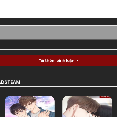
Chapter 33
01/01/1970
Chapter 31
01/01/1970
Chapter 29
01/01/1970
Tải thêm bình luận
Chapter 27
01/01/1970
OADSTEAM
Chapter 25
01/01/1970
Chapter 23
01/01/1970