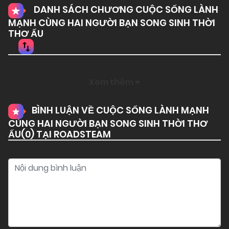
DANH SÁCH CHƯƠNG CUỘC SỐNG LÀNH
MẠNH CÙNG HAI NGƯỜI BẠN SONG SINH THỜI
THƠ ẤU
Xem thêm
BÌNH LUẬN VỀ CUỘC SỐNG LÀNH MẠNH
CÙNG HAI NGƯỜI BẠN SONG SINH THỜI THƠ
ẤU(
0
) TẠI ROADSTEAM