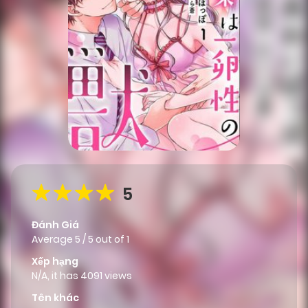
5
Đánh Giá
Average
5
/
5
out of
1
Xếp hạng
N/A, it has 4091 views
Tên khác