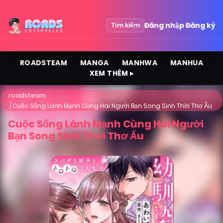
Đăng nhập
Đăng ký
Tìm kiếm
ROADSTEAM
MANGA
MANHWA
MANHUA
XEM THÊM ▸
roadsteam
Cuộc Sống Lành Mạnh Cùng Hai Người Bạn Song Sinh Thời Thơ Ấu
Cuộc Sống Lành Mạnh Cùng Hai Người
Bạn Song Sinh Thời Thơ Ấu