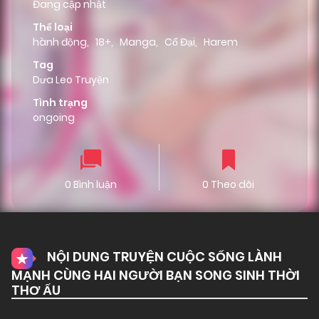
Đang cập nhật
Thể loại
hành động
,
18+
,
Manga
,
Cổ Đại
,
Harem
Tag
Dưa Leo Truyện
Tình trạng
ongoing
0 Bình luận
0 Theo dõi
NỘI DUNG TRUYỆN CUỘC SỐNG LÀNH
MẠNH CÙNG HAI NGƯỜI BẠN SONG SINH THỜI
THƠ ẤU