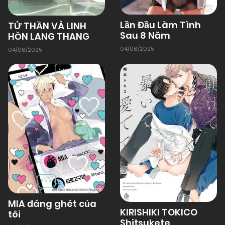
Lần Đầu Làm Tình
TỬ THẦN VÀ LINH
Sau 8 Năm
HỒN LANG THANG
04/06/2025
04/06/2025
MIA đáng ghét của
KIRISHIKI TOKICO
tôi
Shitsukete