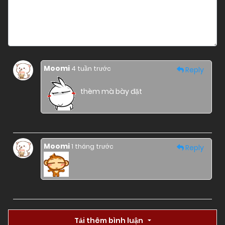
Moomi
4 tuần trước
Reply
thèm mà bày đặt
Moomi
1 tháng trước
Reply
Tải thêm bình luận