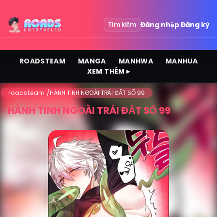
Đăng nhập
Đăng ký
Tìm kiếm
ROADSTEAM
MANGA
MANHWA
MANHUA
XEM THÊM ▸
roadsteam
HÀNH TINH NGOÀI TRÁI ĐẤT SỐ 99
HÀNH TINH NGOÀI TRÁI ĐẤT SỐ 99