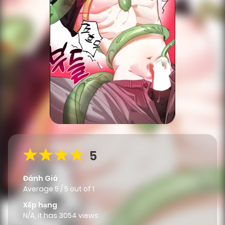
5
Đánh Giá
Average
5
/
5
out of
1
Xếp hạng
N/A, it has 3054 views