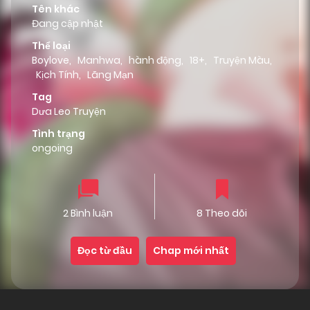
Tên khác
Đang cập nhật
Thể loại
Boylove
,
Manhwa
,
hành động
,
18+
,
Truyện Màu
,
Kịch Tính
,
Lãng Mạn
Tag
Dưa Leo Truyện
Tình trạng
ongoing
2 Bình luận
8 Theo dõi
Đọc từ đầu
Chap mới nhất