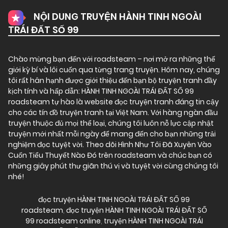
NỘI DUNG TRUYỆN HÀNH TINH NGOÀI
TRÁI ĐẤT SỐ 99
Chào mừng bạn đến với
roadsteam
– nơi mở ra những thế
giới kỳ bí và lôi cuốn qua từng trang truyện. Hôm nay, chúng
tôi rất hân hạnh được giới thiệu đến bạn bộ truyện tranh đầy
kịch tính và hấp dẫn: HÀNH TINH NGOÀI TRÁI ĐẤT SỐ 99
roadsteam tự hào là website đọc truyện tranh đáng tin cậy
cho các tín đồ truyện tranh tại Việt Nam. Với hàng ngàn đầu
truyện thuộc đủ mọi thể loại, chúng tôi luôn nỗ lực cập nhật
truyện mới nhất mỗi ngày để mang đến cho bạn những trải
nghiệm đọc tuyệt vời. Theo dõi Hình Như Tôi Đã Xuyên Vào
Cuốn Tiểu Thuyết Nào Đó trên roadsteam và chúc bạn có
những giây phút thư giãn thú vị và tuyệt vời cùng chúng tôi
nhé!
đọc truyện HÀNH TINH NGOÀI TRÁI ĐẤT SỐ 99
roadsteam
,
đọc truyện HÀNH TINH NGOÀI TRÁI ĐẤT SỐ
99 roadsteam online
,
truyện HÀNH TINH NGOÀI TRÁI