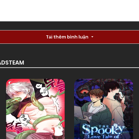
Chapter 5.5
01/01/1970
Tải thêm bình luận
Chapter 4
01/01/1970
Chapter 2
01/01/1970
OADSTEAM
Chapter 0.1
01/01/1970