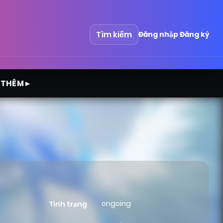
Tìm kiếm
Đăng nhập
Đăng ký
 THÊM ▸
ongoing
Tình trạng