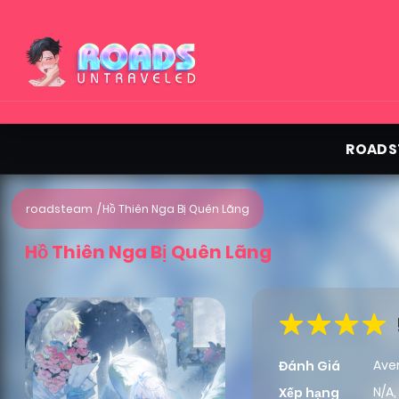
ROADS
roadsteam
Hồ Thiên Nga Bị Quên Lãng
Hồ Thiên Nga Bị Quên Lãng
Ave
Đánh Giá
N/A,
Xếp hạng