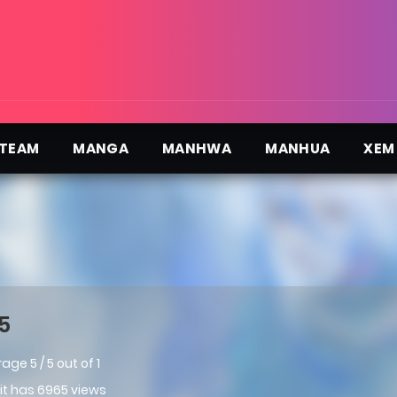
TEAM
MANGA
MANHWA
MANHUA
XEM
5
rage
5
/
5
out of
1
 it has 6965 views