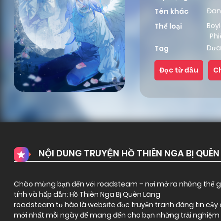
Đan
Tên khác
Boy
Thể loại
Phi
Dưa
Tag
Đọc từ đầu
C
NỘI DUNG TRUYỆN HỒ THIÊN NGA BỊ QUÊN
Chào mừng bạn đến với
roadsteam
– nơi mở ra những thế gi
tính và hấp dẫn: Hồ Thiên Nga Bị Quên Lãng
roadsteam tự hào là website đọc truyện tranh đáng tin cậy ch
mới nhất mỗi ngày để mang đến cho bạn những trải nghiệm đ