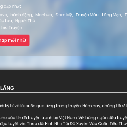
g cập nhật
love
,
hành động
,
Manhua
,
Đam Mỹ
,
Truyện Màu
,
Lãng Mạn
,
T
êu Lưu
,
Người Thú
 Leo Truyện
hap mới nhất
 LÃNG
ới kỳ bí và lôi cuốn qua từng trang truyện. Hôm nay, chúng tôi rấ
o các tín đồ truyện tranh tại Việt Nam. Với hàng ngàn đầu truyện 
ọc tuyệt vời. Theo dõi Hình Như Tôi Đã Xuyên Vào Cuốn Tiểu Th