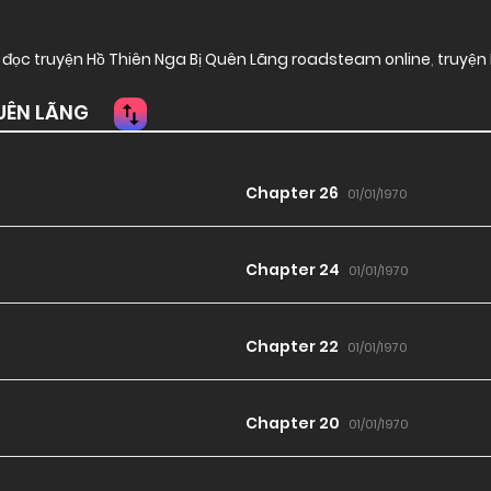
đọc truyện Hồ Thiên Nga Bị Quên Lãng roadsteam online
,
truyện 
UÊN LÃNG
Chapter 26
01/01/1970
Chapter 24
01/01/1970
Chapter 22
01/01/1970
Chapter 20
01/01/1970