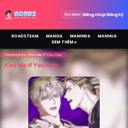
Đăng nhập
Đăng ký
Tìm kiếm
ROADSTEAM
MANGA
MANHWA
MANHUA
XEM THÊM ▸
roadsteam
Kiss Me If You Can
Kiss Me If You Can