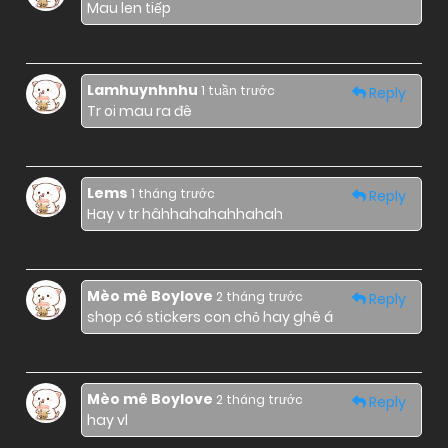
Mau len tiếp
01/01/1970
Chapter 41 (H)
Lamhuynhnhu
1 tuần trước
Reply
01/01/1970
Tr oi mau ra đê
Chapter 40
01/01/1970
Chapter 40 (H)
Lems
1 tháng trước
Reply
Hay v tr hâhhahahahhahah
01/01/1970
Chapter 39
Mèo mê Boylove
2 tháng trước
Reply
shop có stickers con chỏ hay ghê á
01/01/1970
Chapter 38.1
01/01/1970
Chapter 38
Mèo mê Boylove
2 tháng trước
Reply
hay vl