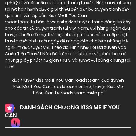
giới kỳ bí và lôi cuốn qua từng trang truyện. Hôm nay, chúng
tôi rất hân hạnh được giới thiệu đến bạn bộ truyện tranh đầy
kịch tính và hấp dẫn: Kiss Me If You Can
roadsteam tự hào là website đọc truyện tranh đáng tin cậy
cho các tín đồ truyện tranh tại Việt Nam. Với hàng ngàn đầu
truyện thuộc đủ mọi thể loại, chúng tôi luôn nỗ lực cập nhật
truyện mới nhất mỗi ngày để mang đến cho bạn những trải
nghiệm đọc tuyệt vời. Theo dõi Hình Như Tôi Đã Xuyên Vào
Cuốn Tiểu Thuyết Nào Đó trên roadsteam và chúc bạn có
những giây phút thư giãn thú vị và tuyệt vời cùng chúng tôi
nhé!
đọc truyện Kiss Me If You Can roadsteam
,
đọc truyện
Kiss Me If You Can roadsteam online
,
truyện Kiss Me
If You Can tại roadsteam miễn phí
DANH SÁCH CHƯƠNG KISS ME IF YOU
CAN