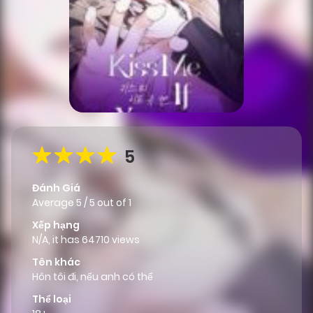
5
Đánh Giá
Average
5
/
5
out of
1
Xếp hạng
N/A, it has 64710 views
Tên khác
Hôn tôi đi, nếu anh có thể
Thể loại