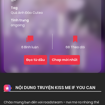
18+
Tag
Quả Anh Đào Cuteo
Tình trạng
ongoing
6 Bình luận
68 Theo dõi
Đọc từ đầu
Chap mới nhất
NỘI DUNG TRUYỆN KISS ME IF YOU CAN
Chào mừng bạn đến với
roadsteam
– nơi mở ra những thế