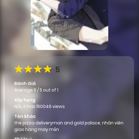
5
Đánh Giá
Average
5
/
5
out of
1
Xếp hạng
N/A, it has 150046 views
Tên khác
the pizza deliveryman and gold palace, nhân viên
giao hàng may mắn