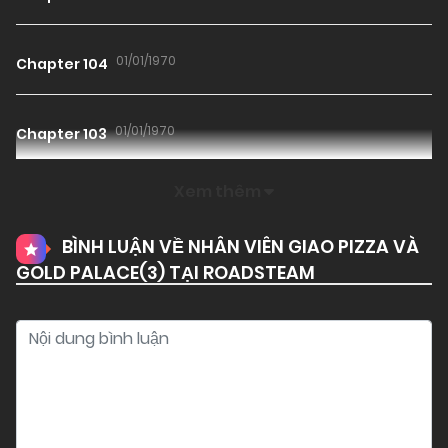
01/01/1970
Chapter 104
01/01/1970
Chapter 103
Xem thêm
01/01/1970
Chapter 102
BÌNH LUẬN VỀ NHÂN VIÊN GIAO PIZZA VÀ
GOLD PALACE(
3
) TẠI ROADSTEAM
01/01/1970
Chapter 101 (H)
01/01/1970
Chapter 100 (H)
01/01/1970
Chapter 99