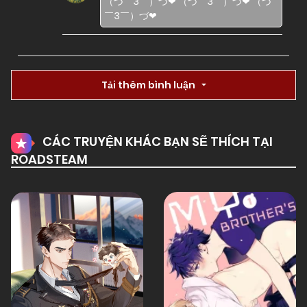
（づ￣3￣）づ❤ （づ￣3￣）づ❤ （づ
01/01/1970
Chapter 92
￣3￣）づ❤
01/01/1970
Chapter 91
Tải thêm bình luận
01/01/1970
Chapter 90
CÁC TRUYỆN KHÁC BẠN SẼ THÍCH TẠI
01/01/1970
Chapter 89
ROADSTEAM
01/01/1970
Chapter 88
01/01/1970
Chapter 87
01/01/1970
Chapter 86