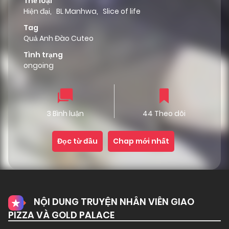
Thể loại
Hiện đại
,
BL Manhwa
,
Slice of life
Tag
Quả Anh Đào Cuteo
Tình trạng
ongoing
3 Bình luận
44 Theo dõi
Đọc từ đầu
Chap mới nhất
NỘI DUNG TRUYỆN NHÂN VIÊN GIAO
PIZZA VÀ GOLD PALACE