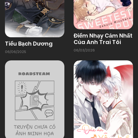
01/01/1970
Chapter 85
Điểm Nhạy Cảm Nhất
01/01/1970
Chapter 84
Của Anh Trai Tôi
Tiểu Bạch Dương
06/03/2026
06/06/2025
01/01/1970
Chapter 83 (H)
01/01/1970
Chapter 82 (H)
01/01/1970
Chapter 81
01/01/1970
Chapter 80