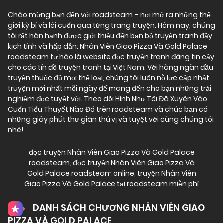
Chào mừng bạn đến với
roadsteam
– nơi mở ra những thế
giới kỳ bí và lôi cuốn qua từng trang truyện. Hôm nay, chúng
tôi rất hân hạnh được giới thiệu đến bạn bộ truyện tranh đầy
kịch tính và hấp dẫn: Nhân Viên Giao Pizza Và Gold Palace
roadsteam tự hào là website đọc truyện tranh đáng tin cậy
cho các tín đồ truyện tranh tại Việt Nam. Với hàng ngàn đầu
truyện thuộc đủ mọi thể loại, chúng tôi luôn nỗ lực cập nhật
truyện mới nhất mỗi ngày để mang đến cho bạn những trải
nghiệm đọc tuyệt vời. Theo dõi Hình Như Tôi Đã Xuyên Vào
Cuốn Tiểu Thuyết Nào Đó trên roadsteam và chúc bạn có
những giây phút thư giãn thú vị và tuyệt vời cùng chúng tôi
nhé!
đọc truyện Nhân Viên Giao Pizza Và Gold Palace
roadsteam
,
đọc truyện Nhân Viên Giao Pizza Và
Gold Palace roadsteam online
,
truyện Nhân Viên
Giao Pizza Và Gold Palace tại roadsteam miễn phí
DANH SÁCH CHƯƠNG NHÂN VIÊN GIAO
PIZZA VÀ GOLD PALACE