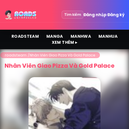
Đăng nhập
Đăng ký
Tìm kiếm
ROADSTEAM
MANGA
MANHWA
MANHUA
XEM THÊM ▸
roadsteam
Nhân Viên Giao Pizza Và Gold Palace
Nhân Viên Giao Pizza Và Gold Palace