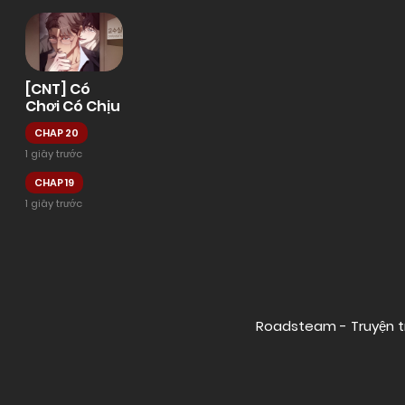
[CNT] Có
Chơi Có Chịu
CHAP 20
1 giây trước
CHAP 19
1 giây trước
Posts
navigation
Roadsteam - Truyện t