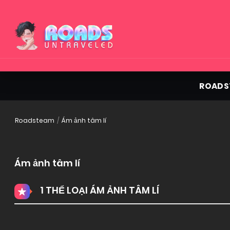
ROADS
Roadsteam
Ám ảnh tâm lí
Ám ảnh tâm lí
1 THỂ LOẠI ÁM ẢNH TÂM LÍ