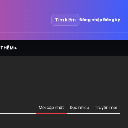
Tìm kiếm
Đăng nhập
Đăng ký
 THÊM ▸
Mới cập nhật
Đọc nhiều
Truyện mới