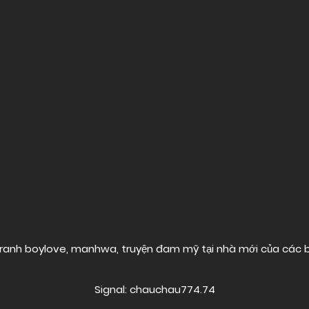
ranh boylove, manhwa, truyện đam mỹ tại nhà mới của các
Signal: chauchau774.74