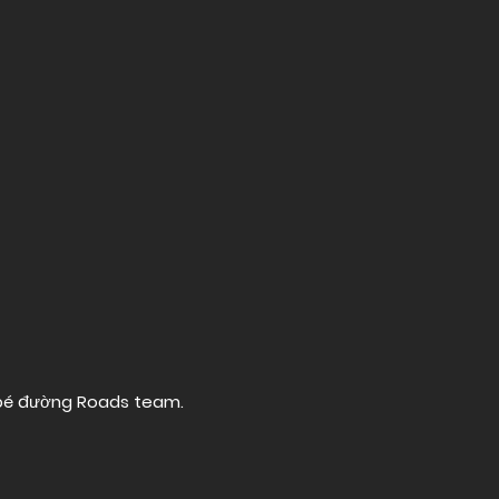
 bé đường
Roads team
.