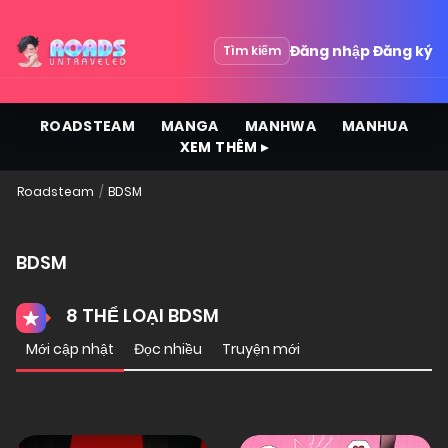
Đăng nhập
Đăng ký
Tìm kiếm
ROADSTEAM
MANGA
MANHWA
MANHUA
XEM THÊM ▸
Roadsteam
BDSM
BDSM
8 THỂ LOẠI BDSM
Mới cập nhật
Đọc nhiều
Truyện mới