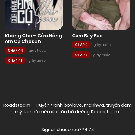
Không Che – Cửa Hàng
Cạm Bẫy Bạc
Âm Cụ Chosun
CHAP 4
1 giây trước
CHAP 44
1 giây trước
CHAP 3
1 giây trước
CHAP 43
1 giây trước
Posts
navigation
Roadsteam - Truyện tranh boylove, manhwa, truyện đam
mỹ tại nhà mới của các bé đường
Roads team
.
Signal: chauchau774.74