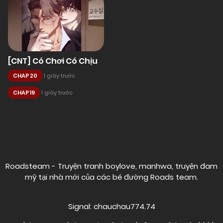
[CNT] Có Chơi Có Chịu
CHAP 20
1 giây trước
CHAP 19
1 giây trước
Posts
navigation
Roadsteam - Truyện tranh boylove, manhwa, truyện đam
mỹ tại nhà mới của các bé đường
Roads team
.
Signal: chauchau774.74