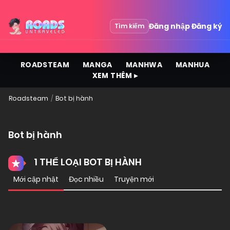
Đăng nhập
Đăng ký
Tìm kiếm
ROADSTEAM
MANGA
MANHWA
MANHUA
XEM THÊM ▸
Roadsteam
Bot bị hành
Bot bị hành
1 THỂ LOẠI BOT BỊ HÀNH
Mới cập nhật
Đọc nhiều
Truyện mới