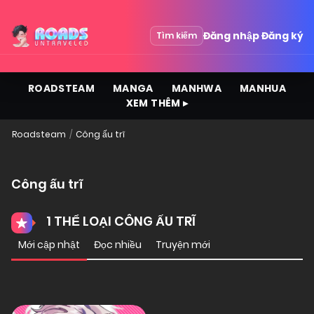
Đăng nhập
Đăng ký
Tìm kiếm
ROADSTEAM
MANGA
MANHWA
MANHUA
XEM THÊM ▸
Roadsteam
Công ấu trĩ
Công ấu trĩ
1 THỂ LOẠI CÔNG ẤU TRĨ
Mới cập nhật
Đọc nhiều
Truyện mới