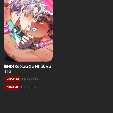
|END| Kẻ Xấu Xa Nhất Vũ
Trụ
CHAP 42
1 giây trước
CHAP 41
1 giây trước
Posts