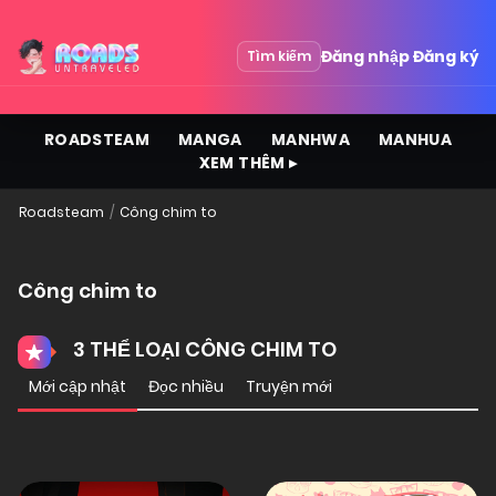
Đăng nhập
Đăng ký
Tìm kiếm
ROADSTEAM
MANGA
MANHWA
MANHUA
XEM THÊM ▸
Roadsteam
Công chim to
Công chim to
3 THỂ LOẠI CÔNG CHIM TO
Mới cập nhật
Đọc nhiều
Truyện mới