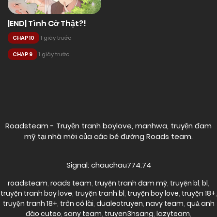
|END| Tình Cờ Thật?!
CHAP 10
1 giây trước
CHAP 9
1 giây trước
Posts
navigation
Roadsteam - Truyện tranh boylove, manhwa, truyện đam
mỹ tại nhà mới của các bé đường
Roads team
.
Signal: chauchau774.74
roadsteam
,
roads team
,
truyện tranh đam mỹ
,
truyện bl
,
bl
,
truyện tranh boy love
,
truyện tranh bl
,
truyện boy love
,
truyện 18+
,
truyện tranh 18+
,
trôn có lài
,
dualeotruyen
,
navy team
,
quả anh
đào cuteo
,
sany team
,
truyen3hsang
,
lazyteam
,