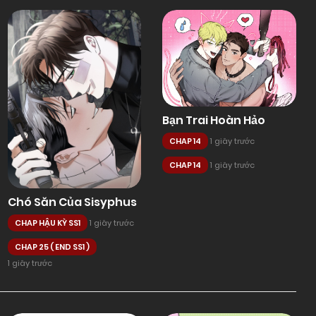
Bạn Trai Hoàn Hảo
CHAP 14
1 giây trước
CHAP 14
1 giây trước
Chó Săn Của Sisyphus
CHAP HẬU KỲ SS1
1 giây trước
CHAP 25 ( END SS1 )
1 giây trước