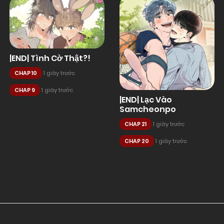
|END| Tình Cờ Thật?!
CHAP 10
1 giây trước
CHAP 9
1 giây trước
|END| Lạc Vào
Samcheonpo
CHAP 21
1 giây trước
CHAP 20
1 giây trước