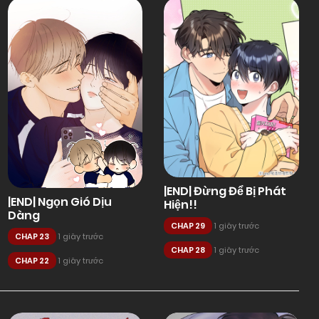
|END| Đừng Để Bị Phát
|END| Ngọn Gió Dịu
Hiện!!
Dàng
CHAP 29
1 giây trước
CHAP 23
1 giây trước
CHAP 28
1 giây trước
CHAP 22
1 giây trước