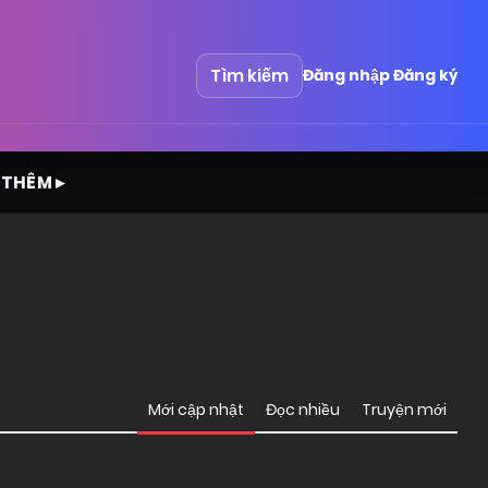
Tìm kiếm
Đăng nhập
Đăng ký
 THÊM ▸
Mới cập nhật
Đọc nhiều
Truyện mới