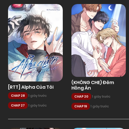
(KHÔNG CHE) Đêm
[RTT] Alpha Của Tôi
Hồng Ân
CHAP 28
1 giây trước
CHAP 20
1 giây trước
CHAP 27
1 giây trước
CHAP 19
1 giây trước