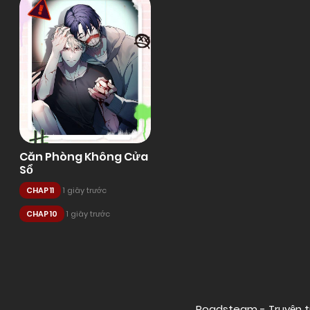
Căn Phòng Không Cửa
Sổ
CHAP 11
1 giây trước
CHAP 10
1 giây trước
Posts
navigation
Roadsteam - Truyện t