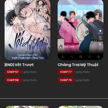
|END| Vết Trượt
Chàng Trai Mỹ Thuật
CHAP 57
1 giây trước
CHAP 77
1 giây trước
CHAP 56
1 giây trước
CHAP 76
1 giây trước