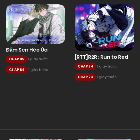
Đầm Sen Héo Úa
[RTT]R2R : Run to Red
CHAP 85
1 giây trước
CHAP 24
1 giây trước
CHAP 84
1 giây trước
CHAP 23
1 giây trước