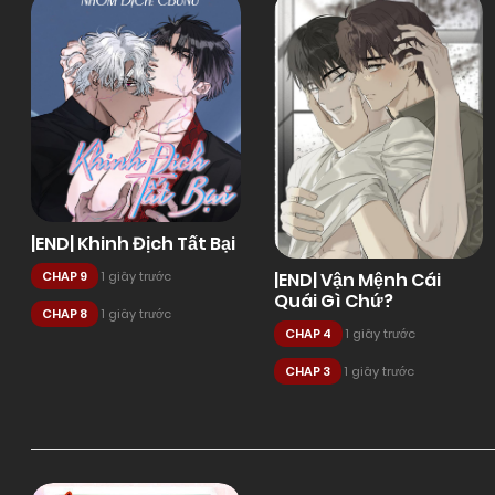
|END| Khinh Địch Tất Bại
|END| Vận Mệnh Cái
CHAP 9
1 giây trước
Quái Gì Chứ?
CHAP 8
1 giây trước
CHAP 4
1 giây trước
CHAP 3
1 giây trước