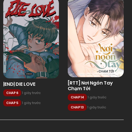
[RTT] Nơi Ngón Tay
|END| DIE LOVE
Chạm Tới
CHAP 6
1 giây trước
CHAP 14
1 giây trước
CHAP 5
1 giây trước
CHAP 13
1 giây trước