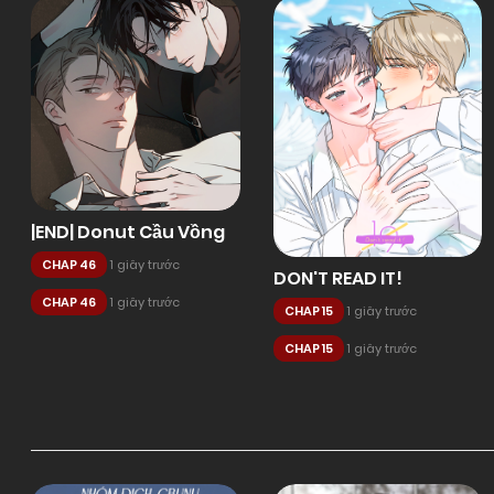
|END| Donut Cầu Vồng
CHAP 46
1 giây trước
DON'T READ IT!
CHAP 46
1 giây trước
CHAP 15
1 giây trước
CHAP 15
1 giây trước