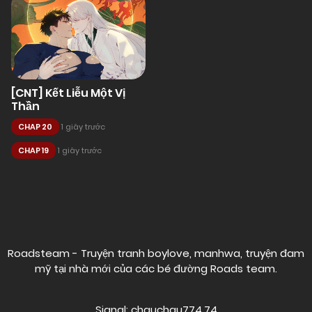
[CNT] Kết Liễu Một Vị
Thần
CHAP 20
1 giây trước
CHAP 19
1 giây trước
Posts
navigation
Roadsteam - Truyện tranh boylove, manhwa, truyện đam
mỹ tại nhà mới của các bé đường
Roads team
.
Signal: chauchau774.74