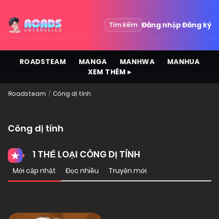
Đăng nhập
Đăng ký
Tìm kiếm
ROADSTEAM
MANGA
MANHWA
MANHUA
XEM THÊM ▸
Roadsteam
Công dị tính
Công dị tính
1 THỂ LOẠI CÔNG DỊ TÍNH
Mới cập nhật
Đọc nhiều
Truyện mới