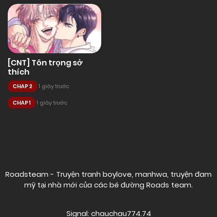
[CNT] Tôn trọng sở
thích
CHAP 2
1 giây trước
CHAP 1
1 giây trước
Posts
navigation
Roadsteam - Truyện tranh boylove, manhwa, truyện đam
mỹ tại nhà mới của các bé đường
Roads team
.
Signal: chauchau774.74