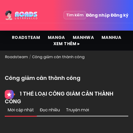
Đăng nhập
Đăng ký
Tìm kiếm
ROADSTEAM
MANGA
MANHWA
MANHUA
XEM THÊM ▸
Roadsteam
Công giảm cân thành công
Công giảm cân thành công
1 THỂ LOẠI CÔNG GIẢM CÂN THÀNH
CÔNG
Mới cập nhật
Đọc nhiều
Truyện mới