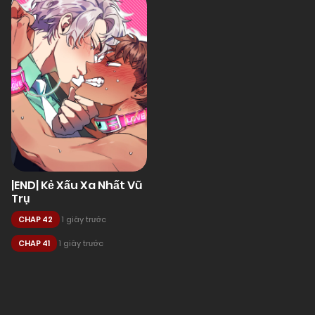
|END| Kẻ Xấu Xa Nhất Vũ
Trụ
CHAP 42
1 giây trước
CHAP 41
1 giây trước
Posts