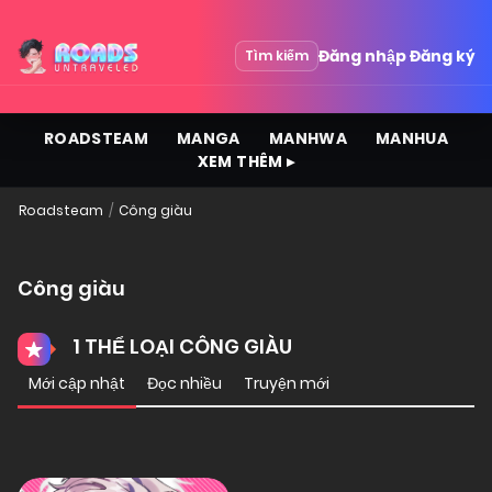
Đăng nhập
Đăng ký
Tìm kiếm
ROADSTEAM
MANGA
MANHWA
MANHUA
XEM THÊM ▸
Roadsteam
Công giàu
Công giàu
1 THỂ LOẠI CÔNG GIÀU
Mới cập nhật
Đọc nhiều
Truyện mới