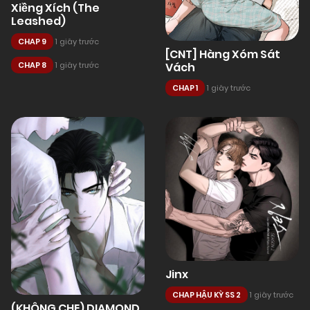
Xiềng Xích (The
Leashed)
CHAP 9
1 giây trước
[CNT] Hàng Xóm Sát
Vách
CHAP 8
1 giây trước
CHAP 1
1 giây trước
Jinx
CHAP HẬU KỲ SS 2
1 giây trước
(KHÔNG CHE) DIAMOND