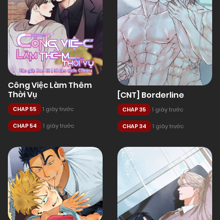
Công Việc Làm Thêm
Thời Vụ
[CNT] Borderline
CHAP 55
1 giây trước
CHAP 35
1 giây trước
CHAP 54
1 giây trước
CHAP 34
1 giây trước