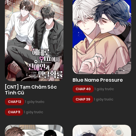
Blue Name Pressure
[CNT] Tạm Chăm Sóc
CHAP 40
1 giây trước
Tình Cũ
CHAP 39
1 giây trước
CHAP 12
1 giây trước
CHAP 11
1 giây trước