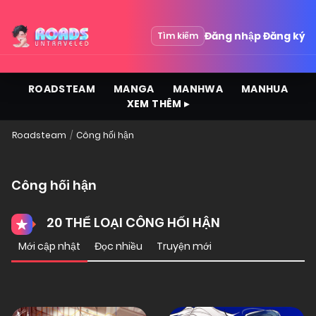
Đăng nhập
Đăng ký
Tìm kiếm
ROADSTEAM
MANGA
MANHWA
MANHUA
XEM THÊM ▸
Roadsteam
Công hối hận
Công hối hận
20 THỂ LOẠI CÔNG HỐI HẬN
Mới cập nhật
Đọc nhiều
Truyện mới