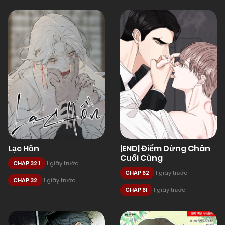
Lạc Hồn
|END| Điểm Dừng Chân
Cuối Cùng
CHAP 32.1
1 giây trước
CHAP 62
1 giây trước
CHAP 32
1 giây trước
CHAP 61
1 giây trước